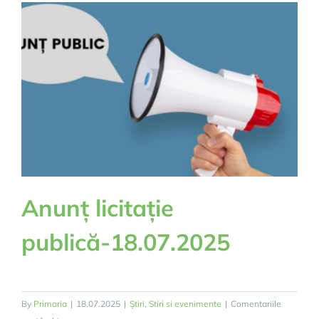
Anunț licitație
publică-18.07.2025
By
Primaria
|
18.07.2025
|
Știri
,
Stiri si evenimente
|
Comentariile