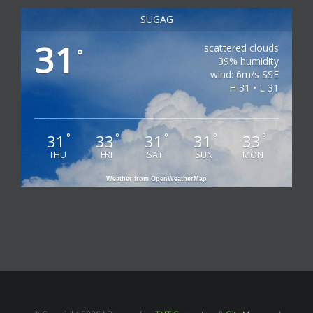
SUGAG
31
scattered clouds
°
39% humidity
wind: 6m/s SSE
H 31 • L 31
31
33
31
31
33
°
°
°
°
°
THU
FRI
SAT
SUN
MON
Weather from OpenWeatherMap