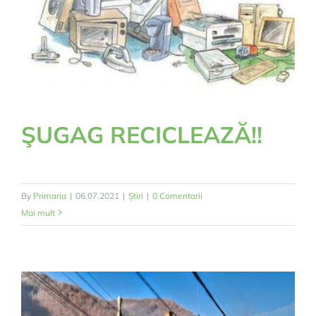
ŞUGAG RECICLEAZĂ!!
By
Primaria
|
06.07.2021
|
Știri
|
0 Comentarii
Mai mult