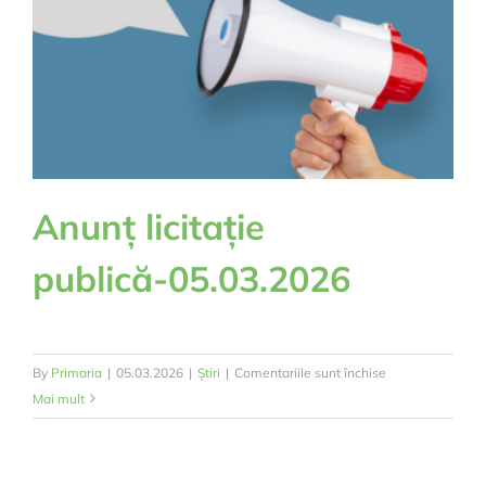
Anunț licitație
publică-05.03.2026
pentru
By
Primaria
|
05.03.2026
|
Știri
|
Comentariile sunt închise
Anunț
Mai mult
licitație
publică-05.03.2