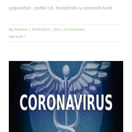
populației , astfel că, începând cu această lună
By
Primaria
|
26.04.2021
|
Știri
|
0 Comentarii
Mai mult