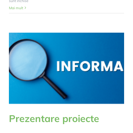
pentru
sunt închise
Anunț
Mai mult
licitație
publică-18.07.2025
Prezentare proiecte