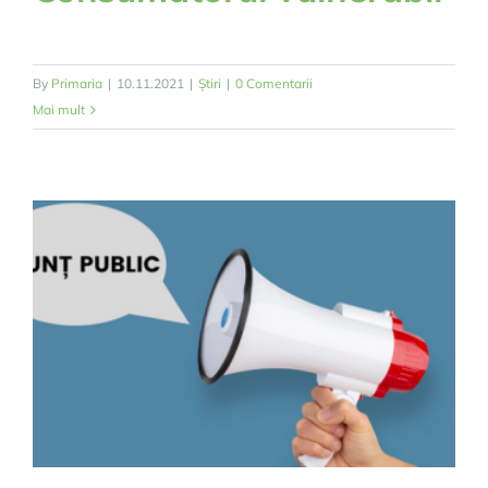
By
Primaria
|
10.11.2021
|
Știri
|
0 Comentarii
Mai mult