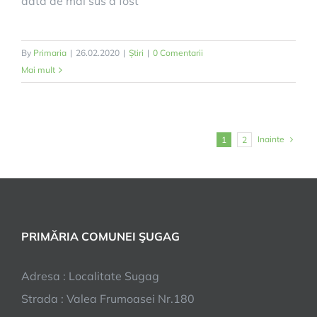
data de mai sus a fost
By
Primaria
|
26.02.2020
|
Știri
|
0 Comentarii
Mai mult
Inainte
1
2
PRIMĂRIA COMUNEI ŞUGAG
Adresa : Localitate Sugag
Strada : Valea Frumoasei Nr.180