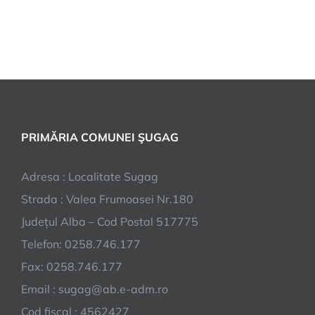
PRIMĂRIA COMUNEI ŞUGAG
Adresa : Localitate Sugag
Strada : Valea Frumoasei Nr.180
Județul Alba – Cod Postal 517775
Telefon: 0258.746.177
Fax: 0258.746.177
Email : sugag@ab.e-adm.ro
Cod fiscal : 4562427