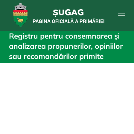
Skip
to
content
Registru pentru consemnarea și
analizarea propunerilor, opiniilor
sau recomandărilor primite