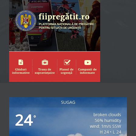
SUGAG
24
broken clouds
°
56% humidity
wind: 1m/s SSW
H 24 • L 24