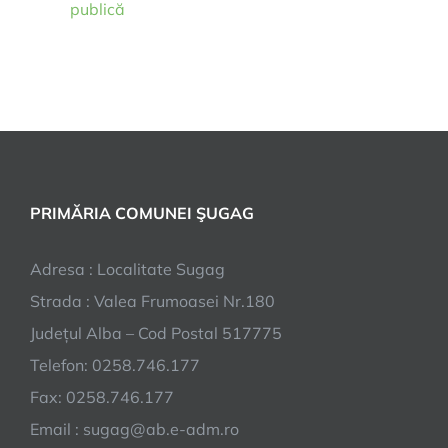
publică
PRIMĂRIA COMUNEI ŞUGAG
Adresa : Localitate Sugag
Strada : Valea Frumoasei Nr.180
Județul Alba – Cod Postal 517775
Telefon: 0258.746.177
Fax: 0258.746.177
Email : sugag@ab.e-adm.ro