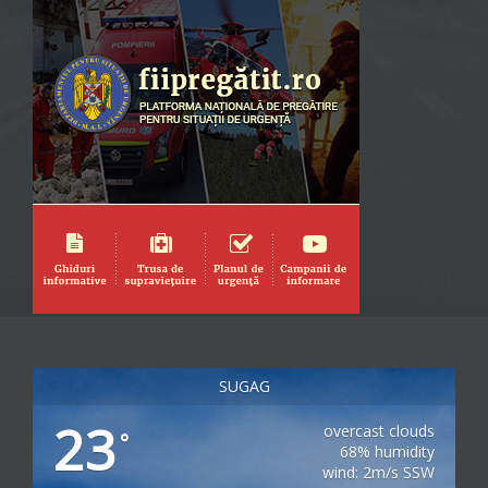
SUGAG
23
overcast clouds
°
68% humidity
wind: 2m/s SSW