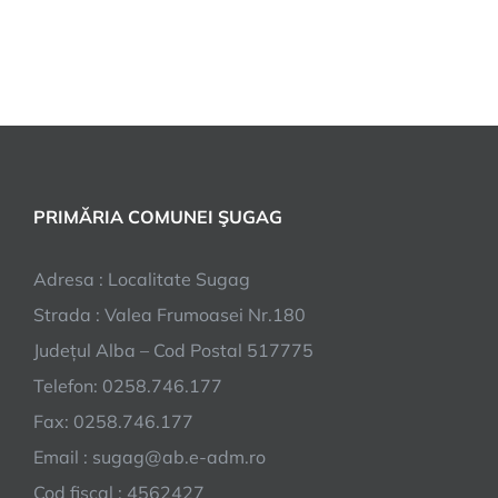
PRIMĂRIA COMUNEI ŞUGAG
Adresa : Localitate Sugag
Strada : Valea Frumoasei Nr.180
Județul Alba – Cod Postal 517775
Telefon: 0258.746.177
Fax: 0258.746.177
Email : sugag@ab.e-adm.ro
Cod fiscal : 4562427