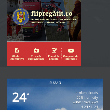
SUGAG
24
broken clouds
°
56% humidity
wind: 1m/s SSW
H 24 • L 24