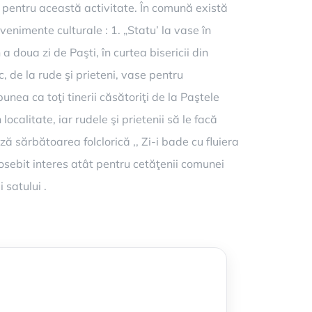
 pentru această activitate. În comună există
Evenimente culturale : 1. „Statu’ la vase în
a doua zi de Paşti, în curtea bisericii din
, de la rude şi prieteni, vase pentru
nea ca toţi tinerii căsătoriţi de la Paştele
ocalitate, iar rudele şi prietenii să le facă
ă sărbătoarea folclorică ,, Zi-i bade cu fluiera
eosebit interes atât pentru cetăţenii comunei
 satului .