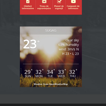
SUGAG
23
clear sky
°
63% humidity
wind: 3m/s N
H 23 • L 23
29
32
34
33
32
°
°
°
°
°
SUN
MON
TUE
WED
THU
Weather from OpenWeatherMap