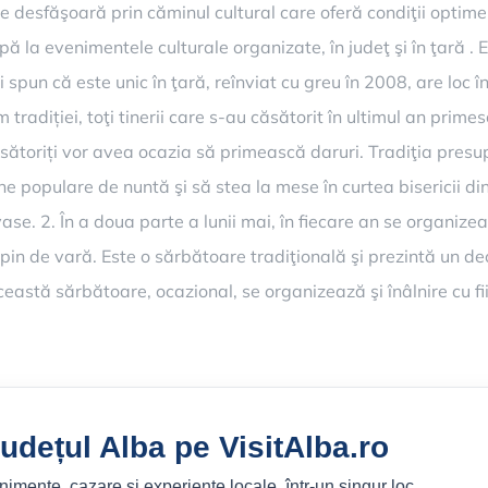
 desfăşoară prin căminul cultural care oferă condiţii optime
cipă la evenimentele culturale organizate, în judeţ şi în ţară . 
 spun că este unic în ţară, reînviat cu greu în 2008, are loc în 
diției, toţi tinerii care s-au căsătorit în ultimul an primesc
sătoriți vor avea ocazia să primească daruri. Tradiţia presupu
 populare de nuntă şi să stea la mese în curtea bisericii din l
se. 2. În a doua parte a lunii mai, în fiecare an se organizeaz
lpin de vară. Este o sărbătoare tradiţională şi prezintă un d
această sărbătoare, ocazional, se organizează şi înâlnire cu fiii
udețul Alba pe VisitAlba.ro
enimente, cazare și experiențe locale, într-un singur loc.