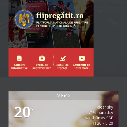
SUGAG
20
clear sky
°
71% humidity
wind: 3m/s SSE
H 20 • L 20