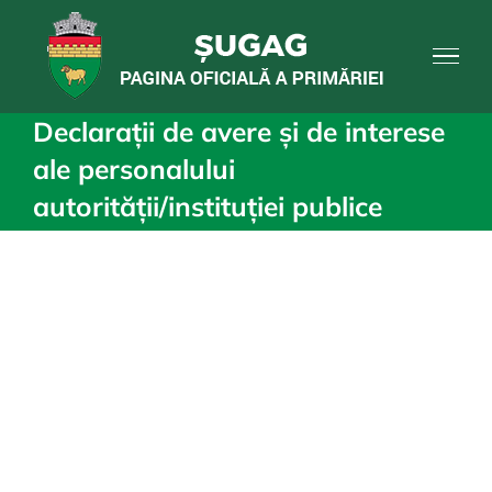
Skip
to
content
Declarații de avere și de interese
ale personalului
autorității/instituției publice