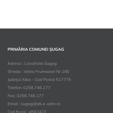
PRIMĂRIA COMUNEI ŞUGAG
Adresa : Localitate Sugag
Strada : Valea Frumoasei Nr.180
Județul Alba – Cod Postal 517775
Telefon: 0258.746.177
Fax: 0258.746.177
Email : sugag@ab.e-adm.ro
Cod fiscal : 4562427