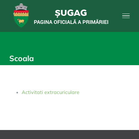
Skip
to
content
Scoala
Activitati extracuriculare