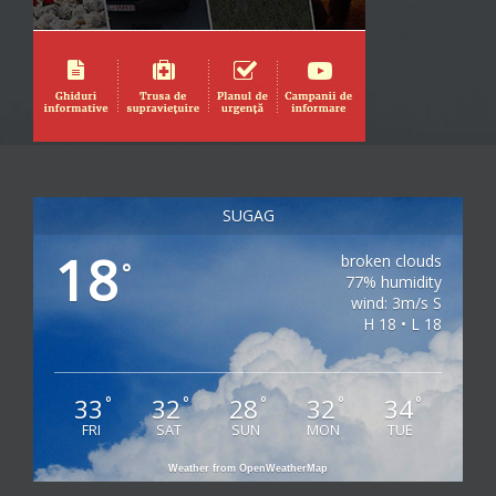
SUGAG
18
broken clouds
°
77% humidity
wind: 3m/s S
H 18 • L 18
33
32
28
32
34
°
°
°
°
°
FRI
SAT
SUN
MON
TUE
Weather from OpenWeatherMap