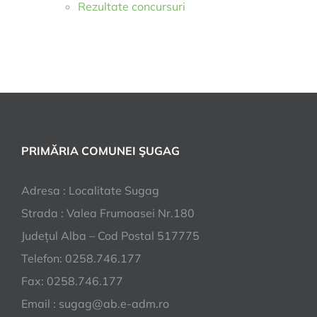
Rezultate concursuri
PRIMĂRIA COMUNEI ŞUGAG
Adresa : Localitate Sugag
Strada : Valea Frumoasei Nr.180
Județul Alba – Cod Postal 517775
Telefon: 0258.746.177
Fax: 0258.746.177
Email : sugag@ab.e-adm.ro