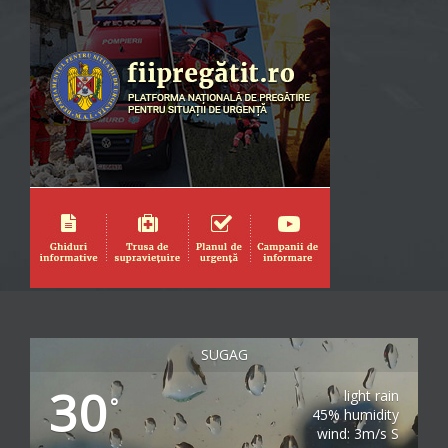
SUGAG
30
light rain
°
45% humidity
wind: 3m/s S