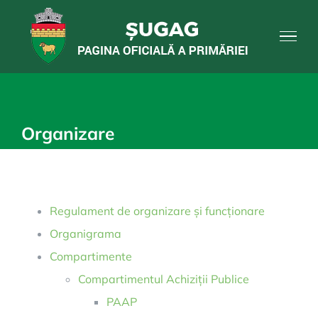
Skip
to
content
Organizare
Regulament de organizare și funcționare
Organigrama
Compartimente
Compartimentul Achiziții Publice
PAAP