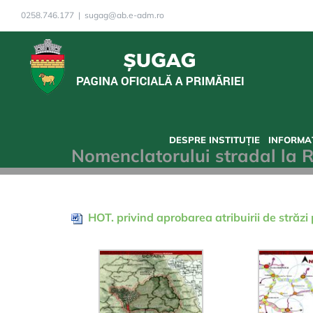
Skip
0258.746.177
|
sugag@ab.e-adm.ro
to
content
DESPRE INSTITUȚIE
INFORMAȚ
Nomenclatorului stradal la R
HOT. privind aprobarea atribuirii de stră