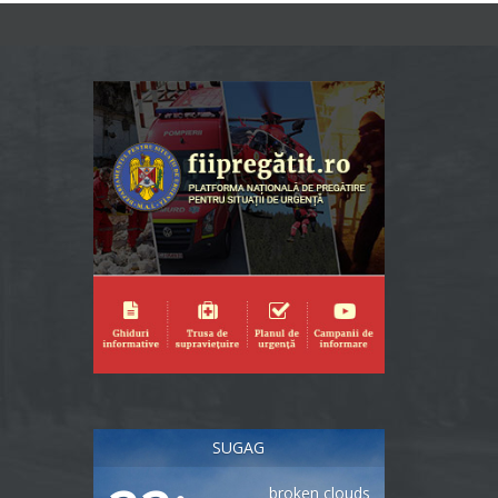
SUGAG
broken clouds