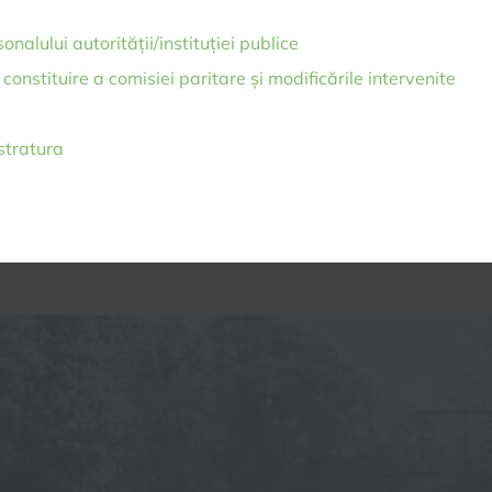
onalului autorității/instituției publice
constituire a comisiei paritare și modificările intervenite
stratura