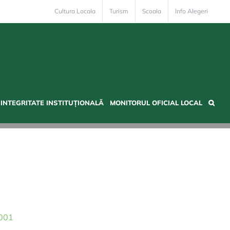
Cultura Locala
Turism
Scoala
Info Alegeri
INTEGRITATE INSTITUȚIONALĂ
MONITORUL OFICIAL LOCAL
2001