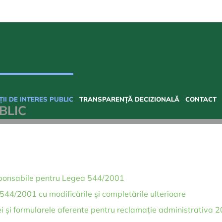
II DE INTERES PUBLIC
TRANSPARENȚĂ DECIZIONALĂ
CONTACT
BLIC
sponsabile pentru Legea 544/2001
 544/2001 cu modificările și completările ulterioare
i și formularele aferente pentru reclamație administrativa 