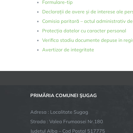
Formulare-tip
Declarații de avere și de interese ale pers
Comisia paritară – actul administrativ de 
Protecția datelor cu caracter personal
Verifica stadiu documente depuse in regi
Avertizor de integritate
PRIMĂRIA COMUNEI ŞUGAG
Adresa : Localitate Sugag
Strada : Valea Frumoasei Nr.180
Județul Alba – Cod Postal 517775