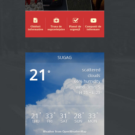
SUGAG
21
scattered
°
clouds
66% humidity
wind: 3m/s S
H 21 • L 21
21
33
31
28
33
°
°
°
°
°
THU
FRI
SAT
SUN
MON
Weather from OpenWeatherMap