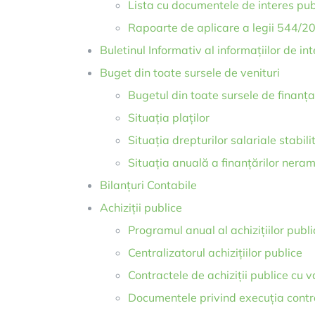
Lista cu documentele de interes pub
Rapoarte de aplicare a legii 544/2
Buletinul Informativ al informațiilor de in
Buget din toate sursele de venituri
Bugetul din toate sursele de finanțar
Situația plaților
Situația drepturilor salariale stabilit
Situația anuală a finanțărilor neram
Bilanțuri Contabile
Achiziții publice
Programul anual al achizițiilor publi
Centralizatorul achizițiilor publice
Contractele de achiziții publice cu
Documentele privind execuția contr