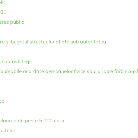
lic
001
teres public
e și bugetul structurilor aflate sub autoritatea
e potrivit legii
bursabile acordate persoanelor fizice sau juridice fără scop 
ce
 valoarea de peste 5.000 euro
actelor