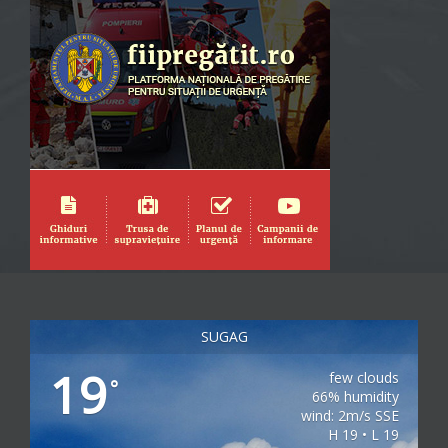
SUGAG
19
few clouds
°
66% humidity
wind: 2m/s SSE
H 19 • L 19