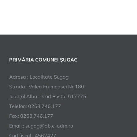
PRIMĂRIA COMUNEI ŞUGAG
Adresa : Localitate Sugag
Strada : Valea Frumoasei Nr.180
Județul Alba – Cod Postal 517775
Telefon: 0258.746.177
Fax: 0258.746.177
Email : sugag@ab.e-adm.ro
Cod fiscal : 4562427