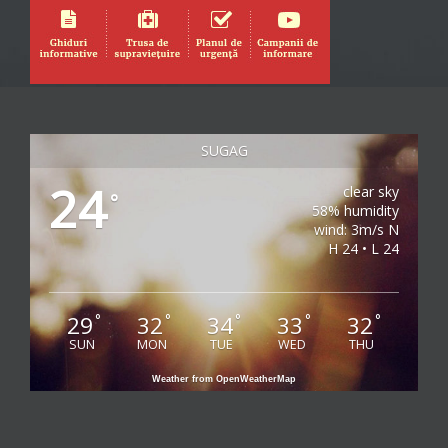
SUGAG
24
clear sky
°
58% humidity
wind: 3m/s N
H 24 • L 24
29
32
34
33
32
°
°
°
°
°
SUN
MON
TUE
WED
THU
Weather from OpenWeatherMap