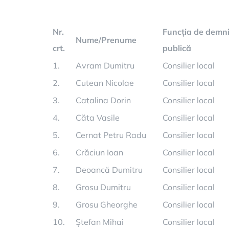
Nr.
Funcția de demni
Nume/Prenume
crt.
publică
1.
Avram Dumitru
Consilier local
2.
Cutean Nicolae
Consilier local
3.
Catalina Dorin
Consilier local
4.
Căta Vasile
Consilier local
5.
Cernat Petru Radu
Consilier local
6.
Crăciun Ioan
Consilier local
7.
Deoancă Dumitru
Consilier local
8.
Grosu Dumitru
Consilier local
9.
Grosu Gheorghe
Consilier local
10.
Ștefan Mihai
Consilier local