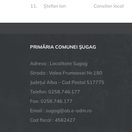
11.
Ștefan Ion
Consilier local
PRIMĂRIA COMUNEI ŞUGAG
Adresa : Localitate Sugag
Strada : Valea Frumoasei Nr.180
Județul Alba – Cod Postal 517775
Telefon: 0258.746.177
Fax: 0258.746.177
Email : sugag@ab.e-adm.ro
Cod fiscal : 4562427