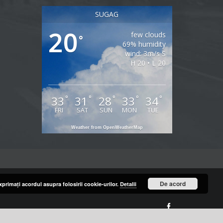
SUGAG
20
few clouds
°
69% humidity
wind: 3m/s S
H 20 • L 20
33
31
28
33
34
°
°
°
°
°
FRI
SAT
SUN
MON
TUE
Weather from OpenWeatherMap
De acord
primaţi acordul asupra folosirii cookie-urilor.
Detalii
Facebook