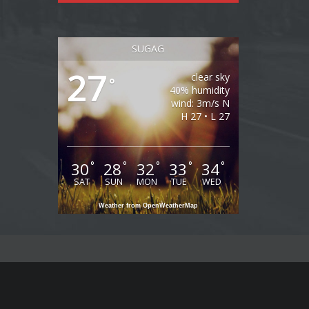
SUGAG
27
clear sky
°
40% humidity
wind: 3m/s N
H 27 • L 27
30
28
32
33
34
°
°
°
°
°
SAT
SUN
MON
TUE
WED
Weather from OpenWeatherMap