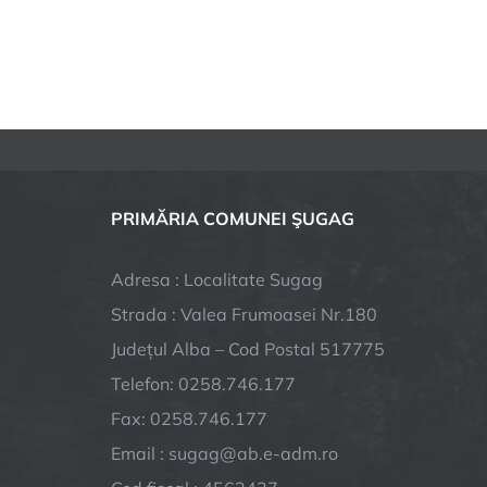
PRIMĂRIA COMUNEI ŞUGAG
Adresa : Localitate Sugag
Strada : Valea Frumoasei Nr.180
Județul Alba – Cod Postal 517775
Telefon: 0258.746.177
Fax: 0258.746.177
Email : sugag@ab.e-adm.ro