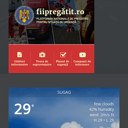
SUGAG
29
few clouds
°
42% humidity
wind: 2m/s N
H 29 • L 29