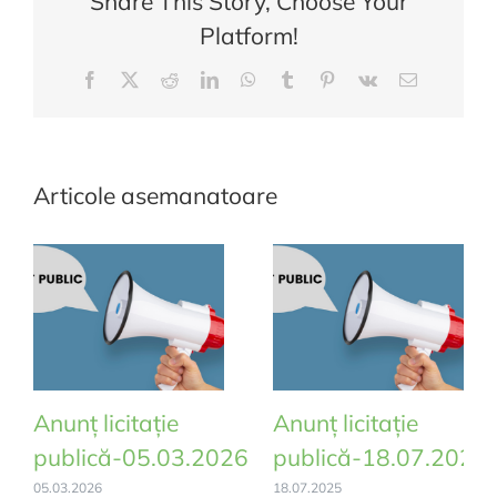
Share This Story, Choose Your
Platform!
Facebook
X
Reddit
LinkedIn
WhatsApp
Tumblr
Pinterest
Vk
E-
mail:
Articole asemanatoare
Anunț licitație
Anunț licitație
publică-05.03.2026
publică-18.07.2025
05.03.2026
18.07.2025