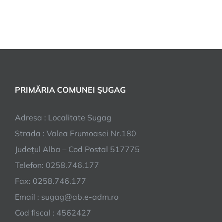
PRIMĂRIA COMUNEI ŞUGAG
Adresa : Localitate Sugag
Strada : Valea Frumoasei Nr.180
Județul Alba – Cod Postal 517775
Telefon: 0258.746.177
Fax: 0258.746.177
Email : sugag@ab.e-adm.ro
Cod fiscal : 4562427