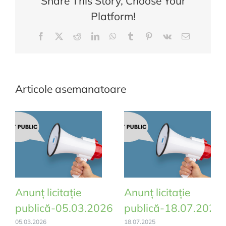
Share This Story, Choose Your
Platform!
Facebook
X
Reddit
LinkedIn
WhatsApp
Tumblr
Pinterest
Vk
E-
mail:
Articole asemanatoare
Anunț licitație
Anunț licitație
publică-05.03.2026
publică-18.07.2025
05.03.2026
18.07.2025