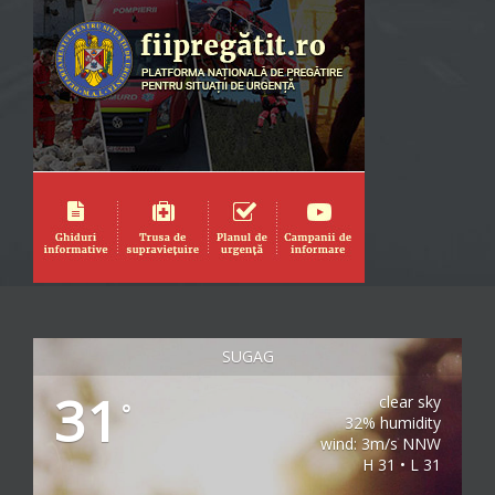
SUGAG
31
clear sky
°
32% humidity
wind: 3m/s NNW
H 31 • L 31