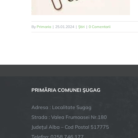
By
Primaria
|
25.01.2024
|
Știri
|
0 Comentarii
PRIMĂRIA COMUNEI ŞUGAG
Adresa : Localitate Sugag
Strada : Valea Frumoasei Nr.180
Județul Alba – Cod Postal 517775
Telefon: 0258.746.177