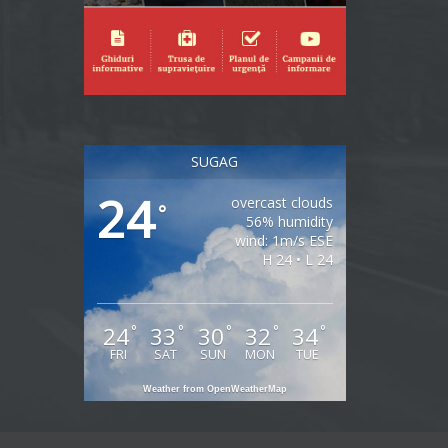
SUGAG
24
overcast clouds
°
56% humidity
wind: 1m/s ESE
H 24 • L 24
24
33
30
32
34
°
°
°
°
°
FRI
SAT
SUN
MON
TUE
Weather from OpenWeatherMap