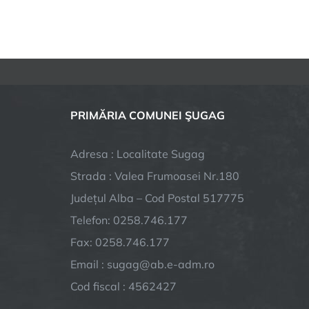
PRIMĂRIA COMUNEI ŞUGAG
Adresa : Localitate Sugag
Strada : Valea Frumoasei Nr.180
Județul Alba – Cod Postal 517775
Telefon: 0258.746.177
Fax: 0258.746.177
Email : sugag@ab.e-adm.ro
Cod fiscal : 4562427