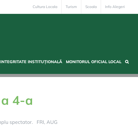
Cultura Locala
Turism
Scoala
Info Alegeri
INTEGRITATE INSTITUȚIONALĂ
MONITORUL OFICIAL LOCAL
 a 4-a
implu spectator. FRI, AUG