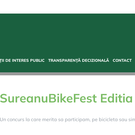
II DE INTERES PUBLIC
TRANSPARENȚĂ DECIZIONALĂ
CONTACT
SureanuBikeFest Editia
Un concurs la care merita sa participam, pe bicicleta sau s