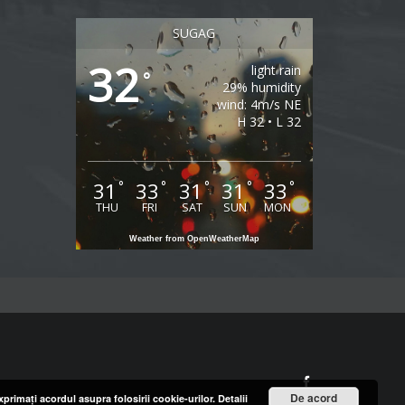
SUGAG
32
light rain
°
29% humidity
wind: 4m/s NE
H 32 • L 32
31
33
31
31
33
°
°
°
°
°
THU
FRI
SAT
SUN
MON
Weather from OpenWeatherMap
Facebook
De acord
primaţi acordul asupra folosirii cookie-urilor.
Detalii