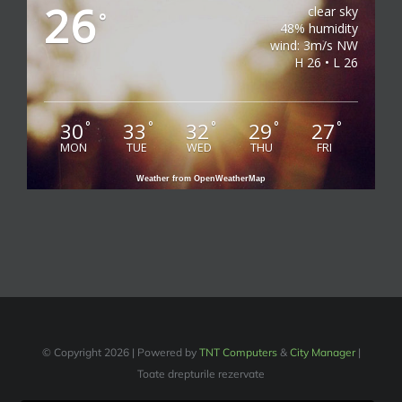
26
clear sky
°
48% humidity
wind: 3m/s NW
H 26 • L 26
30
33
32
29
27
°
°
°
°
°
MON
TUE
WED
THU
FRI
Weather from OpenWeatherMap
© Copyright
2026 | Powered by
TNT Computers
&
City Manager
|
Toate drepturile rezervate