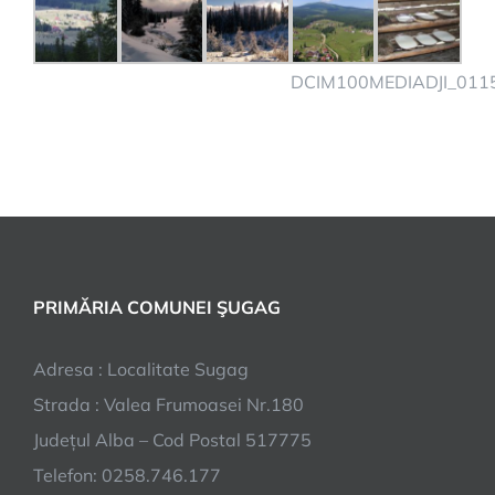
DCIM100MEDIADJI_0115
PRIMĂRIA COMUNEI ŞUGAG
Adresa : Localitate Sugag
Strada : Valea Frumoasei Nr.180
Județul Alba – Cod Postal 517775
Telefon: 0258.746.177