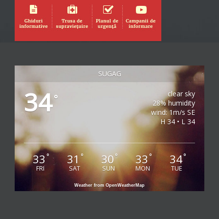
SUGAG
34
clear sky
°
28% humidity
wind: 1m/s SE
H 34 • L 34
33
31
30
33
34
°
°
°
°
°
FRI
SAT
SUN
MON
TUE
Weather from OpenWeatherMap