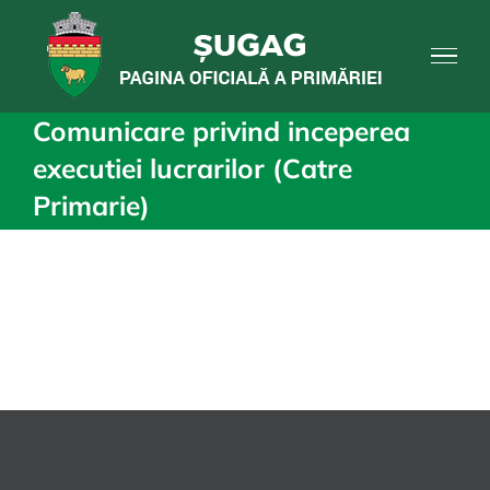
Skip
to
content
Comunicare privind inceperea
executiei lucrarilor (Catre
Primarie)