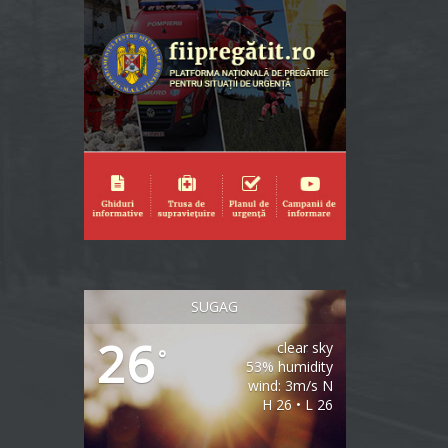
SUGAG
26
clear sky
°
53% humidity
wind: 3m/s N
H 26 • L 26