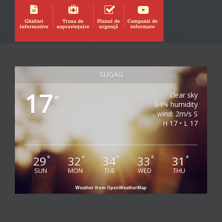
SUGAG
17
clear sky
°
84% humidity
wind: 2m/s S
H 17 • L 17
29
32
34
33
31
°
°
°
°
°
SUN
MON
TUE
WED
THU
Weather from OpenWeatherMap