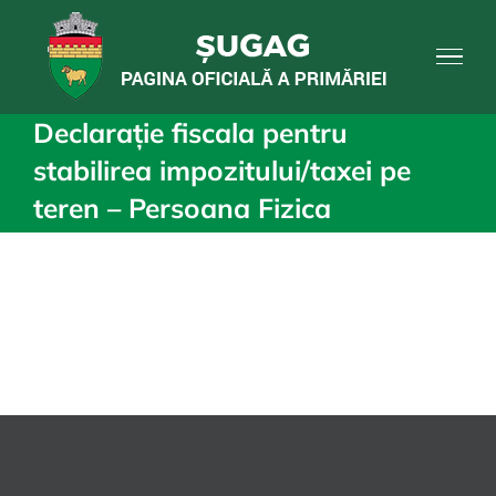
Skip
to
content
Declarație fiscala pentru
stabilirea impozitului/taxei pe
teren – Persoana Fizica