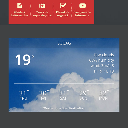
SUGAG
19
few clouds
°
67% humidity
wind: 3m/s S
H 19 • L 19
31
30
31
29
32
°
°
°
°
°
THU
FRI
SAT
SUN
MON
Weather from OpenWeatherMap