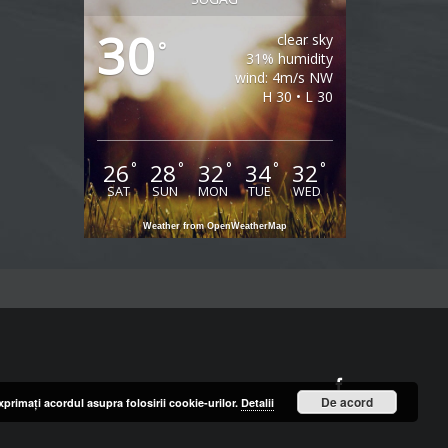
30
clear sky
°
31% humidity
wind: 4m/s NW
H 30 • L 30
26
28
32
34
32
°
°
°
°
°
SAT
SUN
MON
TUE
WED
Weather from OpenWeatherMap
Facebook
De acord
primaţi acordul asupra folosirii cookie-urilor.
Detalii