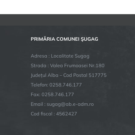
PRIMĂRIA COMUNEI ŞUGAG
Adresa : Localitate Sugag
Strada : Valea Frumoasei Nr.180
Județul Alba – Cod Postal 517775
Telefon: 0258.746.177
Fax: 0258.746.177
Email : sugag@ab.e-adm.ro
Cod fiscal : 4562427