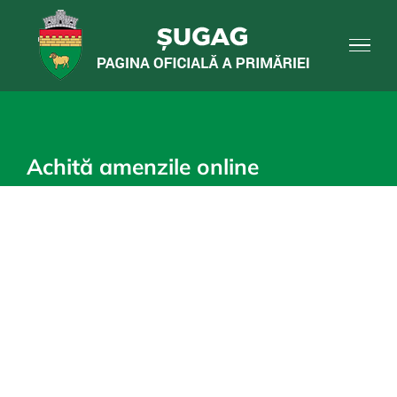
Skip
to
content
Achită amenzile online