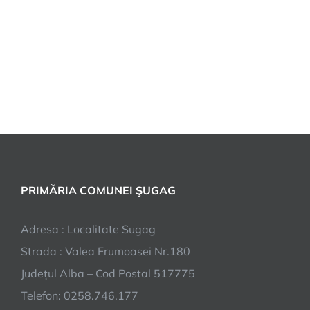
PRIMĂRIA COMUNEI ŞUGAG
Adresa : Localitate Sugag
Strada : Valea Frumoasei Nr.180
Județul Alba – Cod Postal 517775
Telefon: 0258.746.177