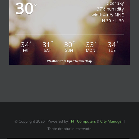
30
clear sky
°
37% humidity
wind: 4m/s NNE
H 30 • L 30
34
31
30
33
34
°
°
°
°
°
FRI
SAT
SUN
MON
TUE
Weather from OpenWeatherMap
© Copyright
2026 | Powered by
TNT Computers
&
City Manager
|
Toate drepturile rezervate